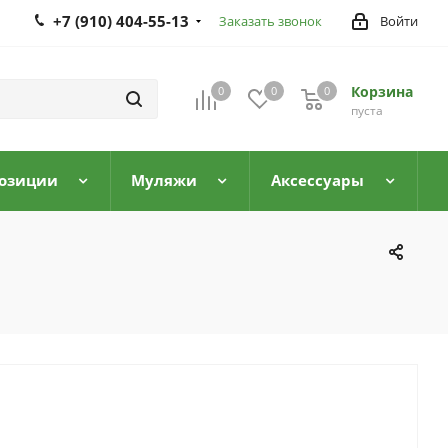
+7 (910) 404-55-13
Заказать звонок
Войти
Корзина
0
0
0
0
пуста
озиции
Муляжи
Аксессуары