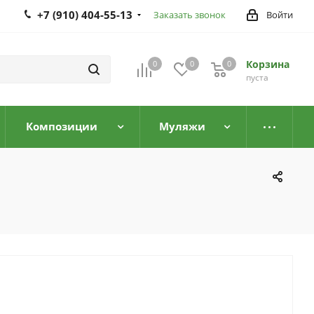
+7 (910) 404-55-13
Заказать звонок
Войти
Корзина
0
0
0
0
пуста
Композиции
Муляжи