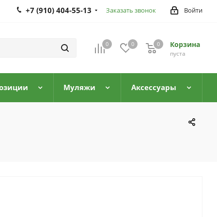
+7 (910) 404-55-13
Заказать звонок
Войти
Корзина
0
0
0
0
пуста
озиции
Муляжи
Аксессуары