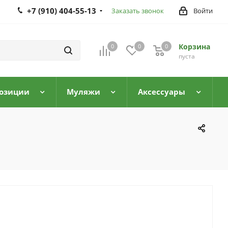
+7 (910) 404-55-13
Заказать звонок
Войти
Корзина
0
0
0
0
пуста
озиции
Муляжи
Аксессуары